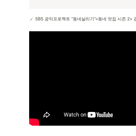
 SBS 공익프로젝트 “동네살리기”<동네 멋집 시즌 2> 